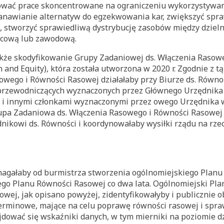
ować prace skoncentrowane na ograniczeniu wykorzystywania
tanawianie alternatyw do egzekwowania kar, zwiększyć spra
a, stworzyć sprawiedliwą dystrybucję zasobów między dziel
acową lub zawodową.
akże skodyfikowanie Grupy Zadaniowej ds. Włączenia Rasow
n and Equity), która została utworzona w 2020 r. Zgodnie z 
owego i Równości Rasowej działałaby przy Biurze ds. Równo
 przewodniczących wyznaczonych przez Głównego Urzędnika 
i innymi członkami wyznaczonymi przez owego Urzędnika w
upa Zadaniowa ds. Włączenia Rasowego i Równości Rasowej
ikowi ds. Równości i koordynowałaby wysiłki rządu na rze
ałaby od burmistrza stworzenia ogólnomiejskiego Planu 
ego Planu Równości Rasowej co dwa lata. Ogólnomiejski Pla
wej, jak opisano powyżej, zidentyfikowałyby i publicznie ob
oterminowe, mające na celu poprawę równości rasowej i spr
dować się wskaźniki danych, w tym mierniki na poziomie dz