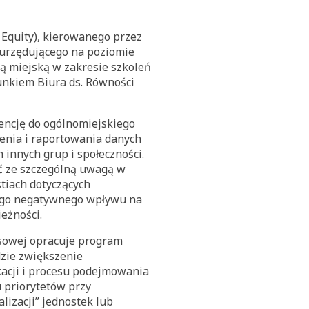
 Equity), kierowanego przez
 urzędującego na poziomie
ją miejską w zakresie szkoleń
runkiem Biura ds. Równości
encję do ogólnomiejskiego
enia i raportowania danych
 innych grup i społeczności.
ić ze szczególną uwagą w
tiach dotyczących
nego negatywnego wpływu na
eżności.
asowej opracuje program
dzie zwiększenie
kacji i procesu podejmowania
 priorytetów przy
lizacji” jednostek lub