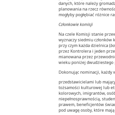
danych, które należy gromadz
planowania na rzecz równośc
mogłyby pogłębiać różnice r
Członkowie komisji
Na czele Komisji stanie prze
wyznaczy siedmiu członków ko
przy czym każda dzielnica (
bo
przez Kontrolera i jeden pr
mianowana przez przewodnic
wieku poniżej dwudziestego p
Dokonując nominacji, każdy 
przedstawicielami lub mając
tożsamości kulturowej lub et
kolorowych, imigrantów, osób
niepełnosprawnością, studen
prawem, beneficjentów świad
pod uwagę osoby, które mają