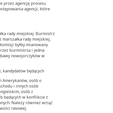
ie przez agencję procesu
ostępowania agencji, które
ka rady miejskiej. Burmistrz
 marszałka rady miejskiej,
k komisji byłby mianowany
rzez burmistrza i jedna
 obawy nowojorczyków w
i, kandydatów będących
ch Amerykanów, osób o
Wschodu i innych osób
ngielskim, osób z
 będących w konflikcie z
nych. Należy również wziąć
wości rasowej.