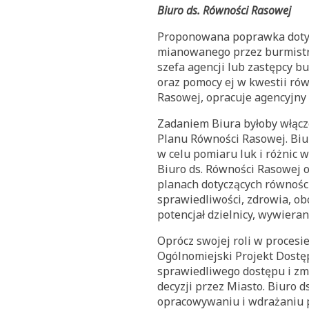
Biuro ds. Równości Rasowej
Proponowana poprawka dotycz
mianowanego przez burmistrz
szefa agencji lub zastępcy b
oraz pomocy ej w kwestii rów
Rasowej, opracuje agencyjny
Zadaniem Biura byłoby włąc
Planu Równości Rasowej. Biu
w celu pomiaru luk i różnic 
Biuro ds. Równości Rasowej o
planach dotyczących równości
sprawiedliwości, zdrowia, o
potencjał dzielnicy, wywiera
Oprócz swojej roli w proces
Ogólnomiejski Projekt Dostę
sprawiedliwego dostępu i zm
decyzji przez Miasto. Biuro 
opracowywaniu i wdrażaniu po