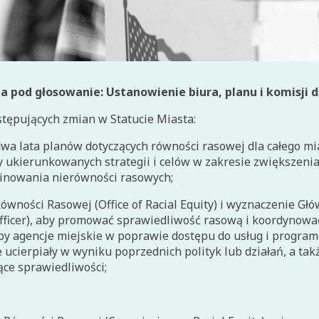
ia pod głosowanie
: Ustanowienie biura, planu i komisji 
stępujących zmian w Statucie Miasta:
a lata planów dotyczących równości rasowej dla całego mia
by ukierunkowanych strategii i celów w zakresie zwiększeni
inowania nierówności rasowych;
ówności Rasowej (Office of Racial Equity) i wyznaczenie Gł
Officer), aby promować sprawiedliwość rasową i koordynow
by agencje miejskie w poprawie dostępu do usług i program
e ucierpiały w wyniku poprzednich polityk lub działań, a tak
ące sprawiedliwości;