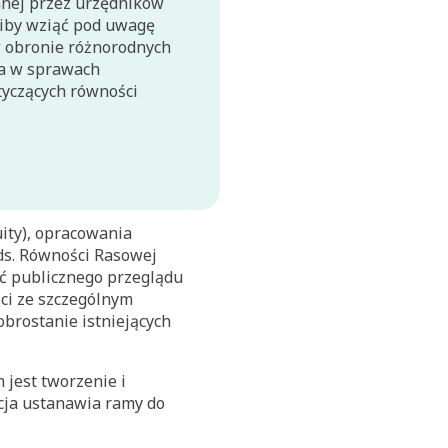
anej przez urzędników
liby wziąć pod uwagę
w obronie różnorodnych
ia w sprawach
tyczących równości
uity), opracowania
ds. Równości Rasowej
ać publicznego przeglądu
ci ze szczególnym
obrostanie istniejących
 jest tworzenie i
cja ustanawia ramy do