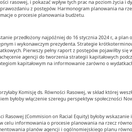
ści rasowej, i pokazać wpływ tych prac na poziom życia i dy
prawozdaniu z postępów. Harmonogram planowania na rze
rmacje o procesie planowania budżetu.
anie przedłożony najpóźniej do 16 stycznia 2024 r., a plan 
tępnym i wykonawczym prezydenta. Strategie krótkotermino
atkowych. Pierwszy pełny raport z postępów pojawiłby się 
achęcenie agencji do tworzenia strategii kapitałowych pod
trategiom kapitałowym na informowanie zarówno o wydatkach
yłaby Komisję ds. Równości Rasowej, w skład której wesz
niem byłoby włączenie szeregu perspektyw społeczności No
ci Rasowej (Commision on Racial Equity) byłoby wskazanie
 w celu informowania o procesie planowania na rzecz równo
mentowania planów agencji i ogólnomiejskiego planu równo