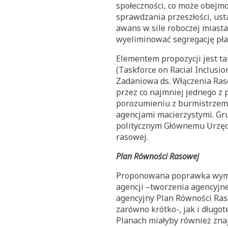
społeczności, co może obejm
sprawdzania przeszłości, us
awans w sile roboczej miast
wyeliminować segregację pł
Elementem propozycji jest t
(Taskforce on Racial Inclusio
Zadaniowa ds. Włączenia Ras
przez co najmniej jednego z
porozumieniu z burmistrzem 
agencjami macierzystymi. Gr
politycznym Głównemu Urzędn
rasowej.
Plan Równości Rasowej
Proponowana poprawka wymag
agencji –tworzenia agencyjn
agencyjny Plan Równości Raso
zarówno krótko-, jak i dług
Planach miałyby również znaj