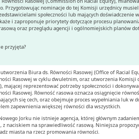
. Równości Rasowej (Commission on Racial Equity), mianow
o. Przygotowując nominacje do tej Komisji urzędnicy musie
edstawicielami społeczności lub mających doświadczenie 
skaże i zaproponuje priorytety dotyczące procesu planowan
rasową oraz przeglądu agencji i ogólnomiejskich planów do
ie przyjęta?
 utworzenia Biura ds. Równości Rasowej (Office of Racial Eq
ości Rasowej w cyklu dwuletnim, oraz utworzenia Komisji 
y), mającej reprezentować potrzeby społeczności i dokonyw
ości Rasowej. Równość rasowa oznacza osiągnięcie równoś
ających się cech, oraz obejmuje proces wypełniania luk w d
lem zapewnienia większej równości dla wszystkich.
Nowego Jorku nie istnieje agencja, której głównym zadaniem
 z naciskiem na sprawiedliwość rasową. Niniejsza propozy
ładz miasta na rzecz promowania równości.