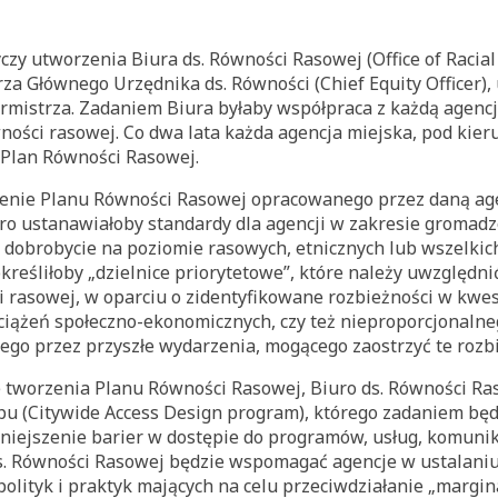
y utworzenia Biura ds. Równości Rasowej (Office of Racial
a Głównego Urzędnika ds. Równości (Chief Equity Officer),
urmistrza. Zadaniem Biura byłaby współpraca z każdą agenc
ności rasowej. Co dwa lata każda agencja miejska, pod kie
 Plan Równości Rasowej.
zenie Planu Równości Rasowej opracowanego przez daną ag
ro ustanawiałoby standardy dla agencji w zakresie gromadz
w dobrobycie na poziomie rasowych, etnicznych lub wszelkich
kreśliłoby „dzielnice priorytetowe”, które należy uwzględn
 rasowej, w oparciu o zidentyfikowane rozbieżności w kwes
bciążeń społeczno-ekonomicznych, czy też nieproporcjonal
nego przez przyszłe wydarzenia, mogącego zaostrzyć te rozbi
ie tworzenia Planu Równości Rasowej, Biuro ds. Równości R
pu (Citywide Access Design program), którego zadaniem bę
niejszenie barier w dostępie do programów, usług, komuni
ds. Równości Rasowej będzie wspomagać agencje w ustalaniu
lityk i praktyk mających na celu przeciwdziałanie „margina