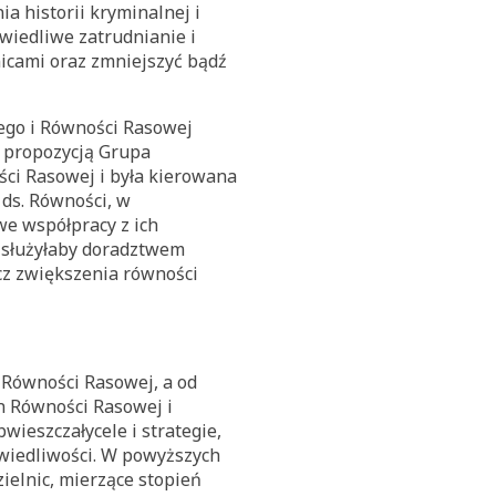
 historii kryminalnej i
wiedliwe zatrudnianie i
nicami oraz zmniejszyć bądź
ego i Równości Rasowej
tą propozycją Grupa
ści Rasowej i była kierowana
ds. Równości, w
e współpracy z ich
 służyłaby doradztwem
cz zwiększenia równości
Równości Rasowej, a od
n Równości Rasowej i
wieszczałycele i strategie,
awiedliwości. W powyższych
ielnic, mierzące stopień