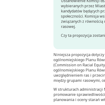
Ustanowienie Komisji ds
wybieranych przez Miast
kandydatów będących prz
społeczności. Komisja w
związanych z równością 
rasowej.
Czy ta propozycja zostan
Niniejsza propozycja dotyczy
ogólnomiejskiego Planu Równ
(Commission on Racial Equit
ogólnomiejskiego Planu Równ
uwzględnieniem ras i przecin
między grupami rasowymi, ce
W strukturach administracji 
promowanie sprawiedliwości,
planowania i oceny starań w