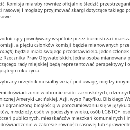
ić. Komisja miałaby również oficjalnie śledzić przestrzegan
i rasowej i mogłaby przyjmować skargi dotyczące takiego p
asowe.
wodniczący powoływany wspólnie przez burmistrza i marszał
misji, a pięciu członków komisji będzie mianowanych przez
rough
) będzie miała swojego przedstawiciela. Jeden człone
zez Rzecznika Praw Obywatelskich. Jedna osoba mianowana p
zącego rady miejskiej będą reprezentować perspektywy i
iątego roku życia.
wybrany urzędnik musiałby wziąć pod uwagę, między innym
ymi doświadczenie w obronie osób czarnoskórych, rdzenny
nicznej Ameryki Łacińskiej, Azji, wysp Pacyfiku, Bliskiego 
 z ograniczoną biegłością w porozumiewaniu się w języku a
tów, młodzieży, osób w podeszłym wieku, osób LGBTQ+, osób
czeń publicznych, mieszkańców mieszkań komunalnych i in
 doświadczenie w zakresie równości rasowej lub sprawiedli