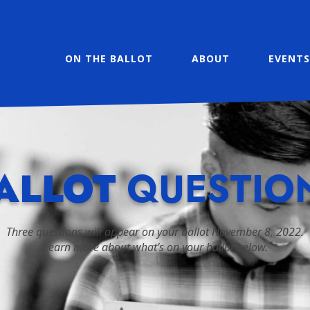
ON THE BALLOT
ABOUT
EVENT
ALLOT
QUESTIO
Three questions will appear on your ballot November 8, 2022.
Learn more about what’s on your ballot below.